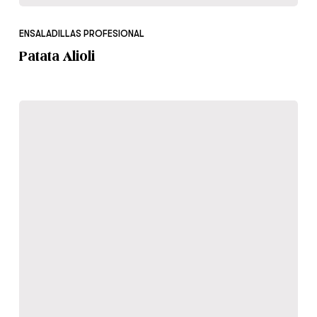
Patata
Alioli
ENSALADILLAS PROFESIONAL
Patata Alioli
Ensaladilla
Americana