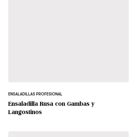
Ensaladilla
Rusa
ENSALADILLAS PROFESIONAL
con
Ensaladilla Rusa con Gambas y
Gambas
Langostinos
y
Langostinos
Patata