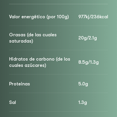
Valor energético (por 100g)
977kj/236kcal
Grasas (de las cuales
20g/2.1g
saturadas)
Hidratos de carbono (de los
8.5g/1.3g
cuales azúcares)
Proteinas
5.0g
Sal
1.3g