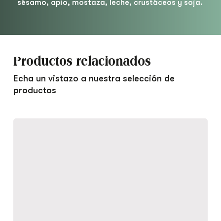
sésamo, apio, mostaza, leche, crustáceos y soja.
Productos relacionados
Echa un vistazo a nuestra selección de
productos
Ensaladilla
Rusa
con
Gambas
y
Langostinos