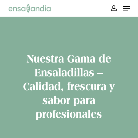
Skip
Menu
to
account
main
content
Nuestra Gama de
Ensaladillas –
Calidad, frescura y
sabor para
profesionales