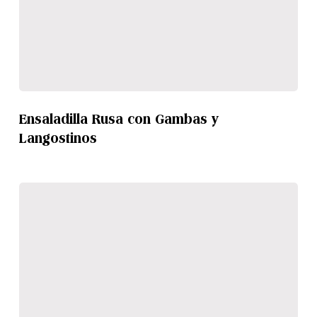
Ensaladilla
Rusa
Ensaladilla Rusa con Gambas y
con
Langostinos
Gambas
y
Langostinos
Patata
Alioli