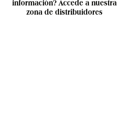
información? Accede a nuestra
zona de distribuidores
Nombre de usuario o correo electrónico:
*
Contraseña
*
Mantenerme conectado
Registro
¿Has olvidado tu contraseña?