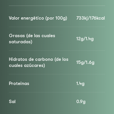
Valor energético (por 100g)
733kj/176kcal
Grasas (de las cuales
12g/1.4g
saturadas)
Hidratos de carbono (de los
15g/1.6g
cuales azúcares)
Proteinas
1.4g
Sal
0.9g