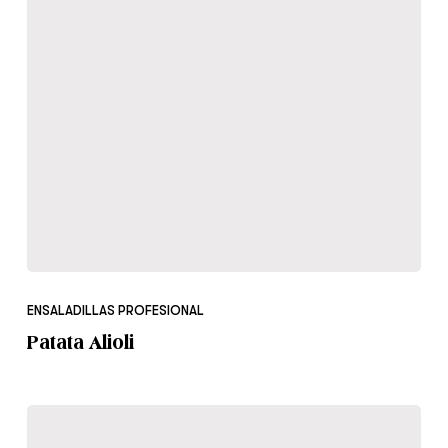
Patata
Alioli
ENSALADILLAS PROFESIONAL
Patata Alioli
Ensaladilla
Americana