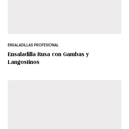
Ensaladilla
Rusa
ENSALADILLAS PROFESIONAL
con
Ensaladilla Rusa con Gambas y
Gambas
Langostinos
y
Langostinos
Patata
Alioli