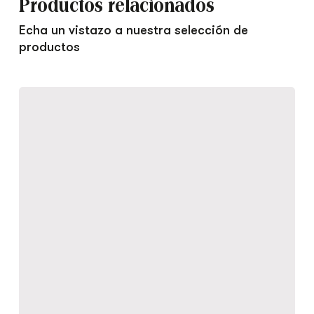
Productos relacionados
Echa un vistazo a nuestra selección de
productos
Ensaladilla
Rusa
con
Gambas
y
Langostinos