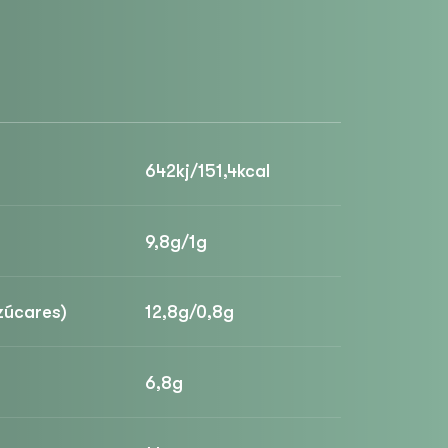
642kj/151,4kcal
9,8g/1g
zúcares)
12,8g/0,8g
6,8g