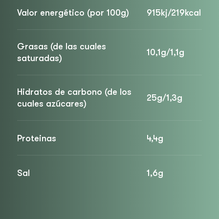
Valor energético (por 100g)
915kj/219kcal
Grasas (de las cuales
10,1g/1,1g
saturadas)
Hidratos de carbono (de los
25g/1,3g
cuales azúcares)
Proteinas
4,4g
Sal
1,6g