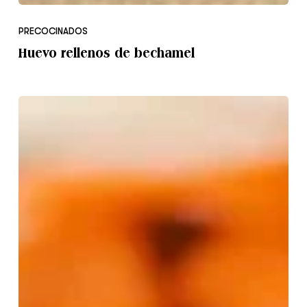
Huevo
rellenos
PRECOCINADOS
de
Huevo rellenos de bechamel
bechamel
Pimiento
de
Piquillo
relleno
de
Bacalao