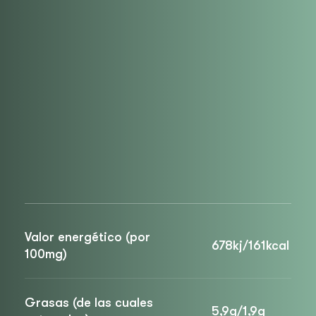
Valor energético (por
678kj/161kcal
100mg)
Grasas (de las cuales
5,9g/1,9g