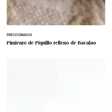
Pimiento
de
PRECOCINADOS
Piquillo
Pimiento de Piquillo relleno de Bacalao
relleno
de
Bacalao
Mejillón
relleno