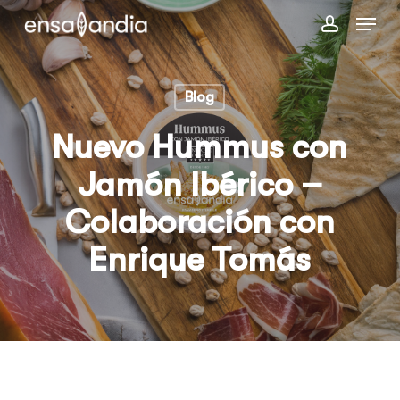
Skip
Menu
to
account
main
content
Blog
Nuevo Hummus con
Jamón Ibérico –
Colaboración con
Enrique Tomás