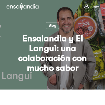
Skip
Menu
to
account
main
content
Blog
Ensalandia y El
Langui: una
colaboración con
mucho sabor