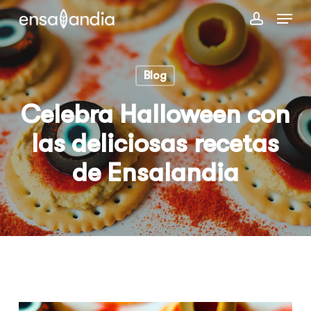
Skip
Menu
to
account
main
content
Blog
Celebra Halloween con
las deliciosas recetas
de Ensalandia