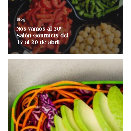
Blog
Nos vamos al 36º
Salón Gourmets del
17 al 20 de abril
6
ideas
para
la
oficina
con
ensaladillas
rusas
y
hummus