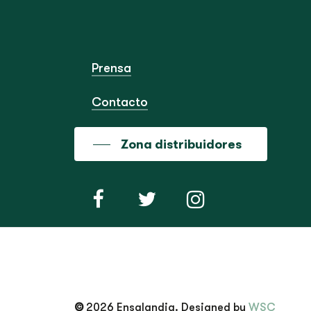
Prensa
Contacto
Zona distribuidores
©
2026
Ensalandia. Designed by
WSC