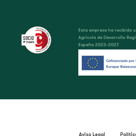
Esta empresa ha recibido 
Agrícola de Desarrollo Regi
España 2023-2027.
Aviso Legal
Políti