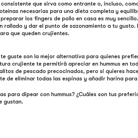
consistente que sirva como entrante o, incluso, como 
roteínas necesarias para una dieta completa y equili
a, preparar los fingers de pollo en casa es muy sencil
n rallado y dar el punto de sazonamiento a tu gusto. N
ara que queden crujientes.
te guste son la mejor alternativa para quienes prefie
xtura crujiente te permitirá apreciar en hummus en toda
palitos de pescado precocinados, pero si quieres hac
e de eliminar todas las espinas y añadir harina para
vas para dipear con hummus? ¿Cuáles son tus prefer
e gustan.