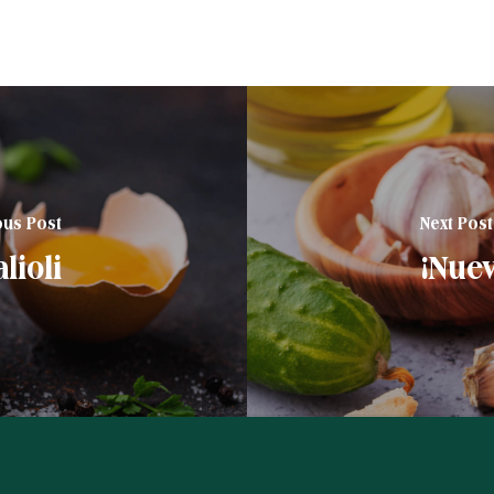
ous Post
Next Post
lioli
¡Nuev