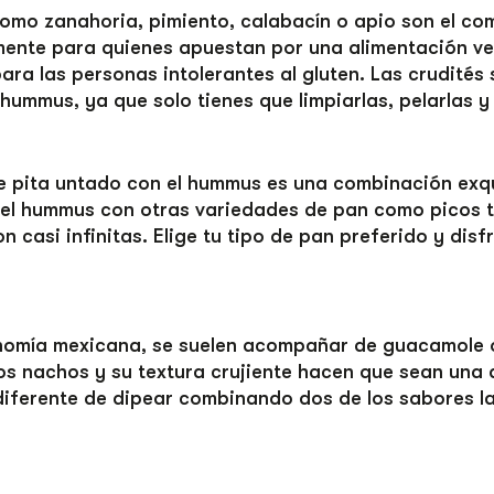
como zanahoria, pimiento, calabacín o apio son el c
ente para quienes apuestan por una alimentación veg
ara las personas intolerantes al gluten. Las crudités
 hummus, ya que solo tienes que limpiarlas, pelarlas y
e pita untado con el hummus es una combinación exqu
 el hummus con otras variedades de pan como picos t
 casi infinitas. Elige tu tipo de pan preferido y dis
onomía mexicana, se suelen acompañar de guacamole o
los nachos y su textura crujiente hacen que sean una 
diferente de dipear combinando dos de los sabores 