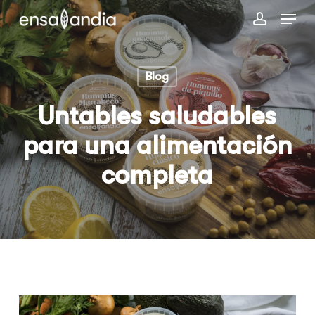
Skip
Menu
to
account
main
content
Blog
Untables saludables
para una alimentación
completa