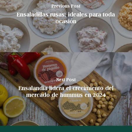
Previous Post
Ensaladillas rusas: ideales para toda
ocasión
Next Post
Ensalandia lidera el crecimiento del
mercado de hummus en 2024