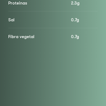
Proteinas
2.3g
Sal
0.7g
Fibra vegetal
0.7g