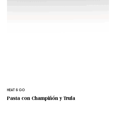
Pasta
con
HEAT & GO
Champiñón
Pasta con Champiñón y Trufa
y
Trufa