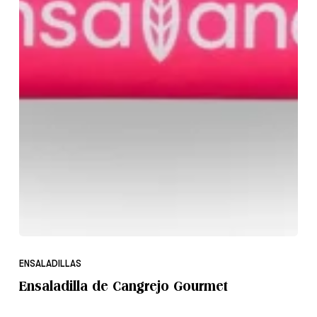
Ensaladilla
de
ENSALADILLAS
Cangrejo
Ensaladilla de Cangrejo Gourmet
Gourmet