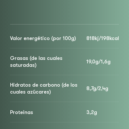
Valor energético (por 100g)
818kj/198kcal
Grasas (de las cuales
19,0g/1,6g
saturadas)
Hidratos de carbono (de los
8,7g/2,4g
cuales azúcares)
Proteinas
3,2g